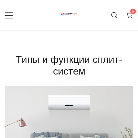
Перейти
к
0
содержимому
Продажа кондиционеров и
eclimat.by
комплектующих
Типы и функции сплит-
систем