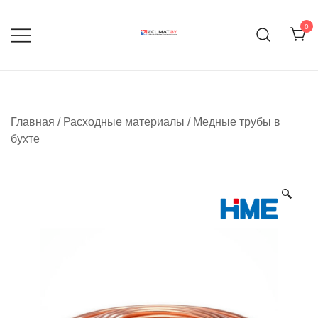
Перейти
к
0
содержимому
Продажа кондиционеров и
eclimat.by
комплектующих
Главная
/
Расходные материалы
/
Медные трубы в
бухте
🔍