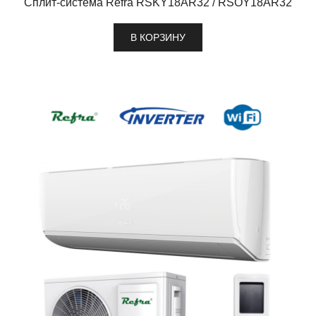
Сплит-система Refra RSKY18AR32 / RSOY18AR32
В КОРЗИНУ