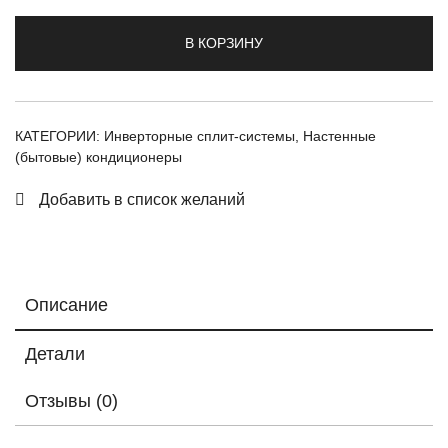
система
Ballu
В КОРЗИНУ
BSYI-
12HN8/ES_23Y
Серия
КАТЕГОРИИ:
Инверторные сплит-системы
,
Настенные
Eco
(бытовые) кондиционеры
Smart
DC
Добавить в список желаний
inverter
Описание
Детали
Отзывы (0)