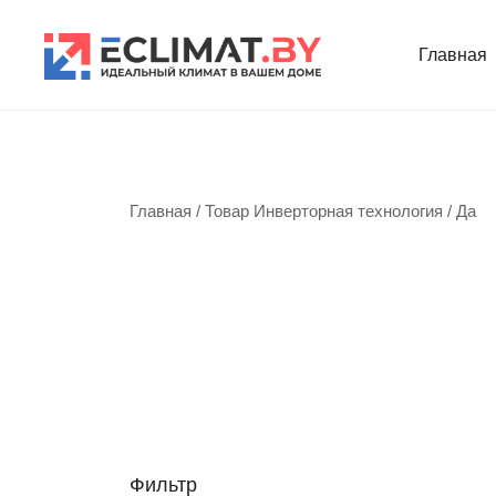
Перейти
к
Главная
содержимому
Продажа кондиционеров и комплектующих
eclimat.by
Главная
/ Товар Инверторная технология / Да
Фильтр