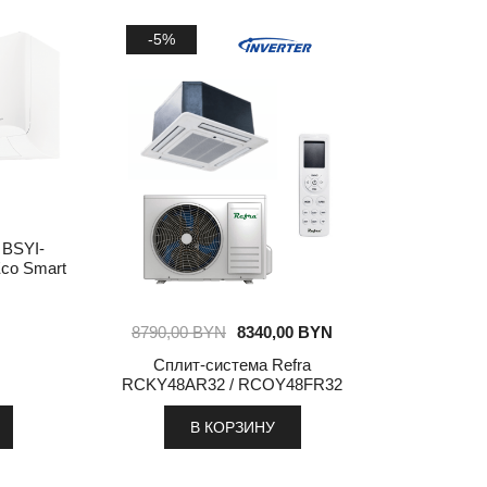
-5%
 BSYI-
co Smart
8790,00
BYN
8340,00
BYN
Сплит-система Refra
RCKY48AR32 / RCOY48FR32
В КОРЗИНУ