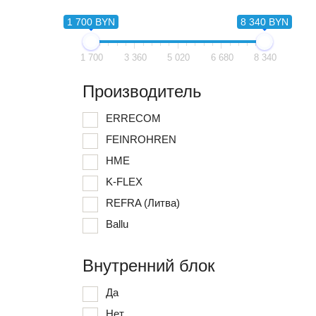
1 700 BYN
8 340 BYN
1 700
3 360
5 020
6 680
8 340
Производитель
ERRECOM
FEINROHREN
HME
K-FLEX
REFRA (Литва)
Ballu
Внутренний блок
Да
Нет