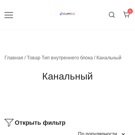
Перейти
к
0
содержимому
Продажа кондиционеров и
eclimat.by
комплектующих
Главная
/ Товар Тип внутреннего блока / Канальный
Канальный
Открыть фильтр