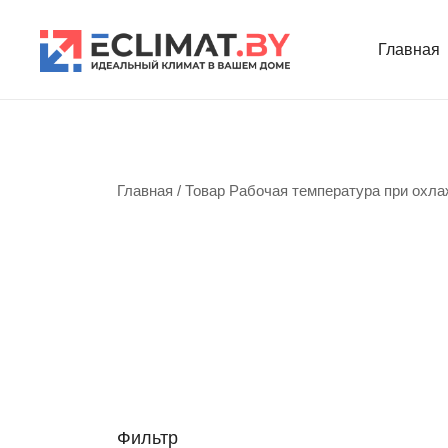
Перейти
к
Главная
содержимому
Продажа кондиционеров и комплектующих
eclimat.by
Главная
/ Товар Рабочая температура при охлаж
Фильтр