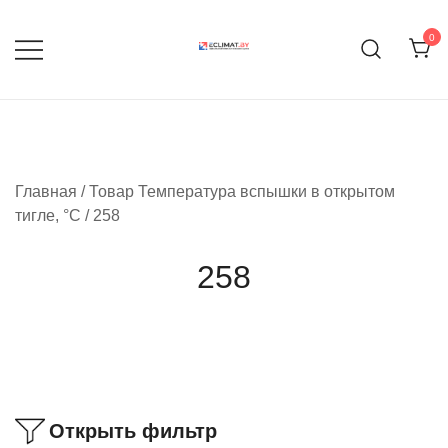
Перейти
к
0
содержимому
Продажа кондиционеров и
eclimat.by
комплектующих
Главная
/ Товар Температура вспышки в открытом
тигле, °C / 258
258
Открыть фильтр