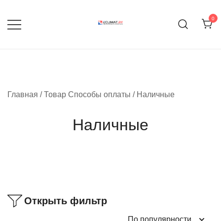
Перейти
к
0
содержимому
Продажа кондиционеров и
eclimat.by
комплектующих
Главная
/ Товар Способы оплаты / Наличные
Наличные
Открыть фильтр