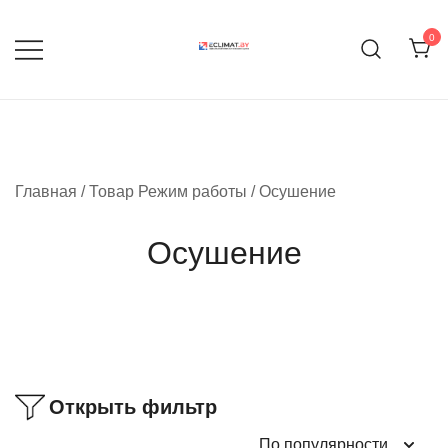
Перейти
к
0
содержимому
Продажа кондиционеров и
eclimat.by
комплектующих
Главная
/ Товар Режим работы / Осушение
Осушение
Открыть фильтр