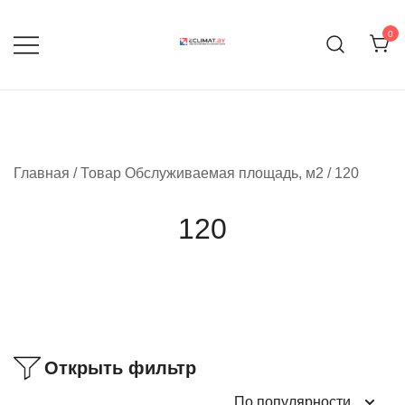
Перейти
к
0
содержимому
Продажа кондиционеров и
eclimat.by
комплектующих
Главная
/ Товар Обслуживаемая площадь, м2 / 120
120
Открыть фильтр