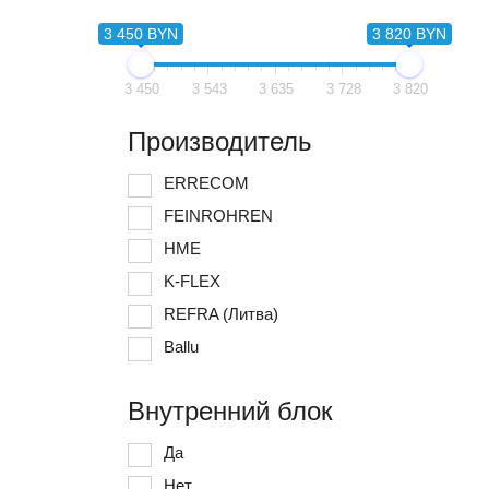
3 450 BYN
3 820 BYN
3 450
3 543
3 635
3 728
3 820
Производитель
ERRECOM
FEINROHREN
HME
K-FLEX
REFRA (Литва)
Ballu
Внутренний блок
Да
Нет