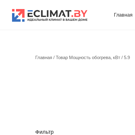
Перейти
к
Главная
содержимому
Продажа кондиционеров и комплектующих
eclimat.by
Главная
/ Товар Мощность обогрева, кВт / 5.9
Фильтр