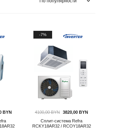
-7%
00
BYN
4100,00
BYN
3820,00
BYN
fra
Сплит-система Refra
18AR32
RCKY18AR32 / RCOY18AR32