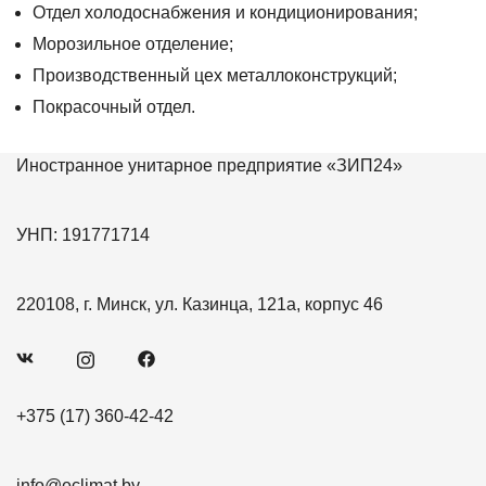
Отдел️ холодоснабжения️ и️ кондиционирования;
Морозильное️ отделение;
Производственный️ цех️ металлоконструкций;
Покрасочный️ отдел.
Иностранное унитарное предприятие «ЗИП24»
УНП: 191771714
220108, г. Минск, ул. Казинца, 121а, корпус 46
+375 (17) 360-42-42
info@eclimat.by