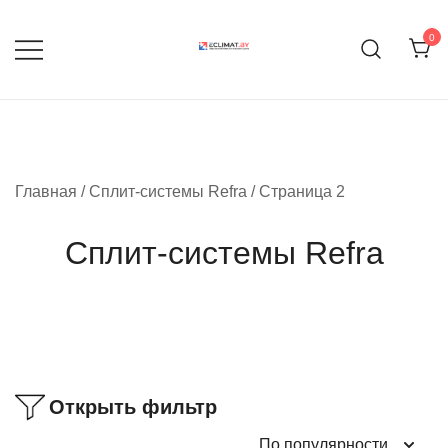
Перейти
к
0
содержимому
Продажа кондиционеров и
eclimat.by
комплектующих
Главная
/
Сплит-системы Refra
/ Страница 2
Сплит-системы Refra
Открыть фильтр